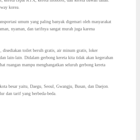
er, kereta cepat KTX, kereta monorel, dan kereta bawah tanah.
bway korea.
ansportasi umum yang paling banyak digemari oleh masyarakat
 aman, nyaman, dan tarifnya sangat murah juga karena
, disediakan toilet bersih gratis, air minum gratis, loker
dan lain-lain. Didalam gerbong kereta kita tidak akan kegerahan
hahat ruangan mampu menghangatkan seluruh gerbong kereta
 kota besar yaitu, Daegu, Seoul, Gwangju, Busan, dan Daejon.
lur dan tarif yang berbeda-beda.