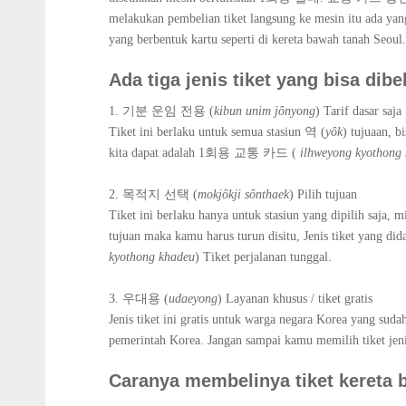
melakukan pembelian tiket langsung ke mesin itu ada yan
yang berbentuk kartu seperti di kereta bawah tanah Seoul.
Ada tiga jenis tiket yang bisa di
1. 기분 운임 전용 (
kibun unim j
ȏnyong
)
Tarif dasar saja
Tiket ini berlaku untuk semua stasiun 역 (
y
ȏk
)
tujuaan, bi
kita dapat adalah 1회용 교통 카드 (
ilhweyong kyothong
2. 목적지 선택 (
mokj
ȏkji s
ȏnthaek
)
Pilih tujuan
Tiket ini berlaku hanya untuk stasiun yang dipilih saja, 
tujuan maka kamu harus turun disitu, Jenis tiket yang
kyothong khadeu
) Tiket perjalanan tunggal.
3. 우대용 (
udaeyong
) Layanan khusus / tiket gratis
Jenis tiket ini gratis untuk warga negara Korea yang sudah
pemerintah Korea. Jangan sampai kamu memilih tiket jeni
Caranya membelinya tiket kereta 