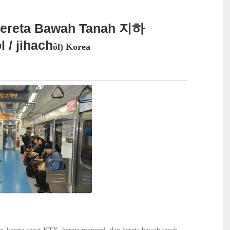
Kereta Bawah Tanah 지하
 / jihach
ȏl
)
Korea