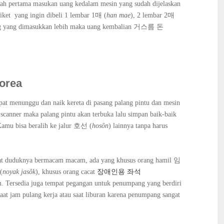
dah pertama masukan uang kedalam mesin yang sudah dijelaskan
 tiket yang ingin dibeli 1 lembar 1매 (
han mae
), 2 lembar 2매
uang yang dimasukkan lebih maka uang kembalian 거스름 돈
Korea
pat menunggu dan naik kereta di pasang palang pintu dan mesin
da scanner maka palang pintu akan terbuka lalu simpan baik-baik
Kamu bisa beralih ke jalur 호선 (
h
os
ȏn
) lainnya tanpa harus
mpat duduknya bermacam macam, ada yang khusus orang hamil
임
(
noyak jas
ȏ
k
), khusus orang cacat
장애인용 좌석
. Tersedia juga tempat pegangan untuk penumpang yang berdiri
saat jam pulang kerja atau saat liburan karena penumpang sangat