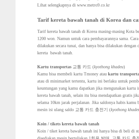
Lihat selengkapnya di www.metro9.co.kr
Tarif kereta bawah tanah di Korea dan 
Tarif kereta bawah tanah di Korea masing-masing Kota ber
1200 won. Namun untuk cara pembayarannya sama. Cara pe
dilakukan secara tunai, dan hanya bisa dilakukan dengan d
kereta bawah tanah.
Kartu transportas
교통 카드 (
kyo
thong khadeu
)
Kamu bisa membeli kartu Tmoney atau
kartu transport
atau di minimarket tertentu, kartu ini berlaku untuk pem
keuntungan yang kamu dapatkan jika mengunakan kartu ini 
kereta bawah tanah, selain itu bisa mendapatkan gratis ji
selama 10km jarak perjalanan. Jika saldonya habis kamu bi
mesin isi ulang saldo
교통 카드 충전기 (
kyothong khade
Koin / tikets kereta bawah tanah
Koin / tiket kereta bawah tanah ini hanya bisa di beli di s
disediakan mesin bertuliskan 1회용 발매. 교통 카드 충전기 (t