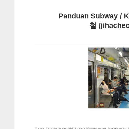
Panduan Subway / 
철 (jihacheol