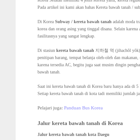
Korea Selatan memiliki 4 jenis Kereta yaitu, kereta regul
Pada artikel ini kami akan bahas Kereta bawah tanah / su
Di Korea
Subway / kereta bawah tanah
adalah moda tr
korea dan orang asing yang tinggal disana. Selain karena
fasilitasnya yang sangat lengkap.
Di stasiun
kereta bawah tanah
지하철 역 (jihach
ȏl y
ȏk)
penitipan barang, tempat belanja oleh-oleh dan makanan, 
karena tersedia AC, begitu juga saat musim dingin peng
bawah tanah.
Saat ini kereta bawah tanah di Korea baru hanya ada di 5
Setiap kereta bawah tanah di kota tadi memiliki jumlah ja
Pelajari juga:
Panduan Bus Korea
Jalur kereta bawah tanah di Korea
Jalur kereta bawah tanah kota Daegu