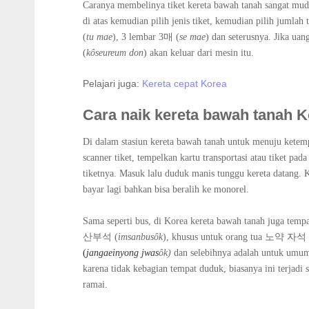
Caranya membelinya tiket kereta bawah tanah sangat mu
di atas kemudian pilih jenis tiket, kemudian pilih jumlah
(
tu mae
), 3 lembar 3매 (
se mae
) dan seterusnya. Jika 
(
k
ȏseureum don
)
akan keluar dari mesin itu.
Pelajari juga:
Kereta cepat Korea
Cara naik kereta bawah tanah 
Di dalam stasiun kereta bawah tanah untuk menuju ketem
scanner tiket, tempelkan kartu transportasi atau tiket pa
tiketnya. Masuk lalu duduk manis tunggu kereta datang. 
bayar lagi bahkan bisa beralih ke monorel.
Sama seperti bus, di Korea kereta bawah tanah juga te
산부석 (
imsanbusȏk
)
, khusus untuk orang tua 노약 자석 
(
jangaeinyong jwas
ȏk)
dan selebihnya adalah untuk umum
karena tidak kebagian tempat duduk, biasanya ini terjadi 
ramai.