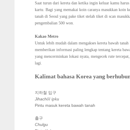
Saat turun dari kereta dan ketika ingin keluar kamu har
kartu. Bagi yang memakai koin caranya masukkan koin ke
tanah di Seoul yang pake tiket stelah tiket di scan masu
pengembalian 500 won.
Kakao Metro
Untuk lebih mudah dalam mengakses kereta bawah tanah k
memberikan informasi paling lengkap tentang kereta baw
yang mencerminkan lokasi nyata, mengecek rute tercepat,
lagi.
Kalimat bahasa Korea yang berhubun
지하철 입구
Jihach
ȏl ipku
Pintu masuk kereta bawah tanah
출구
Chulgu