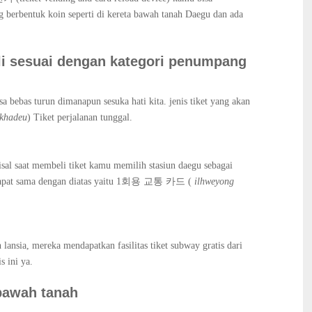
g berbentuk koin seperti di kereta bawah tanah Daegu dan ada
beli sesuai dengan kategori penumpang
sa bebas turun dimanapun sesuka hati kita. jenis tiket yang akan
 khadeu
) Tiket perjalanan tunggal.
misal saat membeli tiket kamu memilih stasiun daegu sebagai
 didapat sama dengan diatas yaitu 1회용 교통 카드 (
ilhweyong
 lansia, mereka mendapatkan fasilitas tiket subway gratis dari
s ini ya.
bawah tanah