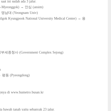
aat ini sudah ada 3 jalur.
Myeonggok) → 안심 (ansim)
 영남대 (Yeongnam Univ)
 Kyungpook National University Medical Center) → 용
부세종청사 (Government Complex Sejong)
h
→ 평동 (Pyeongdong)
kapnya di www.humetro.busan.kr
ta bawah tanah yaitu sebanyak 23 jalur.