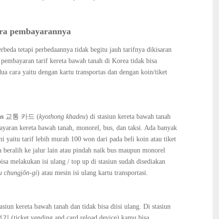
cara pembayarannya
beda tetapi perbedaannya tidak begitu jauh tarifnya dikisaran
mbayaran tarif kereta bawah tanah di Korea tidak bisa
ua cara yaitu dengan kartu transportas dan dengan koin/tiket
as
교통 카드 (
kyo
thong khadeu
) di stasiun kereta bawah tanah
bayaran kereta bawah tanah, monorel, bus, dan taksi. Ada banyak
yaitu tarif lebih murah 100 won dari pada beli koin atau tiket
ka beralih ke jalur lain atau pindah naik bus maupun monorel
sa melakukan isi ulang / top up di stasiun sudah disediakan
u chungj
ȏn-gi
) atau mesin isi ulang kartu transportasi.
tasiun kereta bawah tanah dan tidak bisa diisi ulang. Di stasiun
icket vending and card reload device) kamu bisa