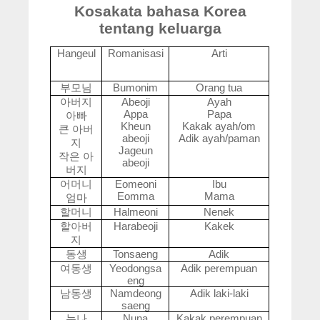
Kosakata bahasa Korea
tentang keluarga
Hangeul
Romanisasi
Arti
부모님
Bumonim
Orang tua
아버지
Abeoji
Ayah
Appa
Papa
아빠
Kheun
Kakak ayah/om
큰 아버
abeoji
Adik ayah/paman
지
Jageun
작은 아
abeoji
버지
어머니
Eomeoni
Ibu
Eomma
Mama
엄마
할머니
Halmeoni
Nenek
할아버
Harabeoji
Kakek
지
동생
Tonsaeng
Adik
여동생
Yeodongsa
Adik perempuan
eng
남동생
Namdeong
Adik laki-laki
saeng
누나
Nuna
Kakak perempuan