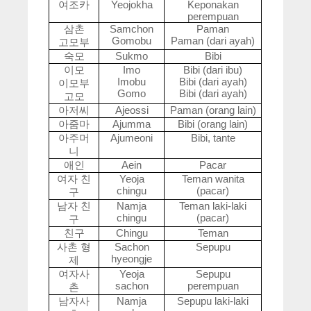
여조카
Yeojokha
Keponakan
perempuan
삼촌
Samchon
Paman
Gomobu
Paman (dari ayah)
고모부
숙모
Sukmo
Bibi
이모
Imo
Bibi (dari ibu)
Imobu
Bibi (dari ayah)
이모부
Gomo
Bibi (dari ayah)
고모
아저씨
Ajeossi
Paman (orang lain)
아줌마
Ajumma
Bibi (orang lain)
아주머
Ajumeoni
Bibi, tante
니
애인
Aein
Pacar
여자
친
Yeoja
Teman wanita
chingu
(pacar)
구
남자
친
Namja
Teman laki-laki
chingu
(pacar)
구
친구
Chingu
Teman
사촌
형
Sachon
Sepupu
hyeongje
제
여자사
Yeoja
Sepupu
sachon
perempuan
촌
남자사
Namja
Sepupu laki-laki