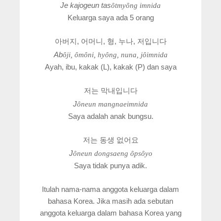
Je kajogeun tas
ȏtmy
ȏng imnida
Keluarga saya ada 5 orang
아버지, 어머니, 형, 누나, 저입니다
Ab
ȏji,
ȏm
ȏni, hy
ȏng, nuna, j
ȏimnida
Ayah, ibu, kakak (L), kakak (P) dan saya
저는 막내입니다
J
ȏneun mangnaeimnida
Saya adalah anak bungsu.
저는 동생 없어요
J
ȏneun dongsaeng
ȏps
ȏyo
Saya tidak punya adik.
Itulah nama-nama anggota keluarga dalam
bahasa Korea. Jika masih ada sebutan
anggota keluarga dalam bahasa Korea yang