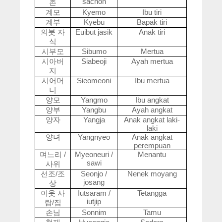
sachon
촌
계모
Kyemo
Ibu tiri
계부
Kyebu
Bapak tiri
의붓
자
Euibut jasik
Anak tiri
식
시부모
Sibumo
Mertua
시아버
Siabeoji
Ayah mertua
지
시어머
Sieomeoni
Ibu mertua
니
양모
Yangmo
Ibu angkat
양부
Yangbu
Ayah angkat
양자
Yangja
Anak angkat laki-
laki
양녀
Yangnyeo
Anak angkat
perempuan
며느리
/
Myeoneuri /
Menantu
sawi
사위
선조
/
조
Seonjo /
Nenek moyang
josang
상
이웃
사
Iutsaram /
Tetangga
iutjip
람
/
집
손님
Sonnim
Tamu