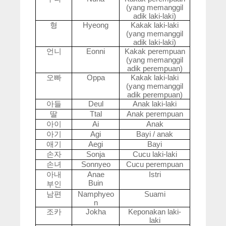
(yang memanggil
adik laki-laki)
형
Hyeong
Kakak laki-laki
(yang memanggil
adik laki-laki)
언니
Eonni
Kakak perempuan
(yang memanggil
adik perempuan)
오빠
Oppa
Kakak laki-laki
(yang memanggil
adik perempuan)
아들
Deul
Anak laki-laki
딸
Ttal
Anak perempuan
아이
Ai
Anak
아기
Agi
Bayi / anak
애기
Aegi
Bayi
손자
Sonja
Cucu laki-laki
손녀
Sonnyeo
Cucu perempuan
아내
Anae
Istri
Buin
부인
남편
Namphyeo
Suami
n
조카
Jokha
Keponakan laki-
laki