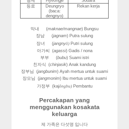
형제
Hyeongje
Sodara
등료
Deungryo
Rekan kerja
(baca:
dengnyo)
막내 (
maknae/mangnae
) Bungsu
장남 (
jagnam
) Putra sulung
장녀 (
jangny
Putri sulung
ȏ)
아가씨 (
agassi
) Gadis / nona
부부 (
bubu
) Suami istri
친자식 (
chinjasik
) Anak kandung
장부님 (
jangbunim
) Ayah mertua untuk suami
장모님 (
jangmonim
) Ibu mertua untuk suami
가정부 (kaj
Pembantu
ȏngbu)
Percakapan yang
menggunakan kosakata
keluarga
제 가족은 다섯명 입니다