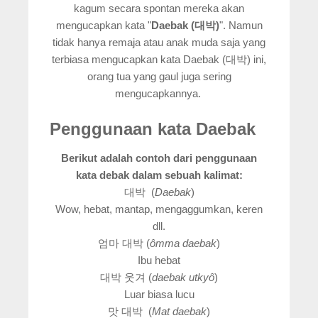
kagum secara spontan mereka akan
mengucapkan kata "
Daebak (대박)
". Namun
tidak hanya remaja atau anak muda saja yang
terbiasa mengucapkan kata Daebak (대박) ini,
orang tua yang gaul juga sering
mengucapkannya.
Penggunaan kata Daebak
Berikut adalah contoh dari penggunaan
kata debak dalam sebuah kalimat:
대박 (
Daebak
)
Wow, hebat, mantap, mengaggumkan, keren
dll.
엄마 대박 (
ȏmma daebak
)
Ibu hebat
대박 웃겨 (
daebak utky
ȏ
)
Luar biasa lucu
맛 대박 (
Mat daebak
)