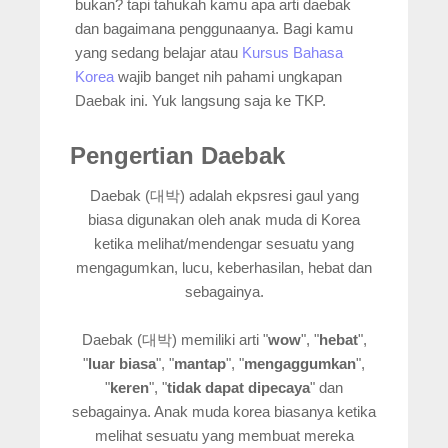
bukan? tapi tahukah kamu apa arti daebak
dan bagaimana penggunaanya. Bagi kamu
yang sedang belajar atau
Kursus Bahasa
Korea
wajib banget nih pahami ungkapan
Daebak ini. Yuk langsung saja ke TKP.
Pengertian Daebak
Daebak (대박) adalah ekpsresi gaul yang
biasa digunakan oleh anak muda di Korea
ketika melihat/mendengar sesuatu yang
mengagumkan, lucu, keberhasilan, hebat dan
sebagainya.
Daebak (대박) memiliki arti "
wow
", "
hebat
",
"
luar biasa
", "
mantap
", "
mengaggumkan
",
"
keren
", "
tidak dapat dipecaya
" dan
sebagainya. Anak muda korea biasanya ketika
melihat sesuatu yang membuat mereka