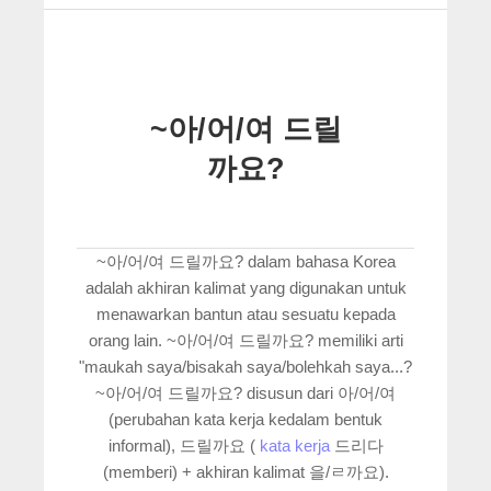
~아/어/여 드릴
까요?
~아/어/여 드릴까요? dalam bahasa Korea
adalah akhiran kalimat yang digunakan untuk
menawarkan bantun atau sesuatu kepada
orang lain. ~아/어/여 드릴까요? memiliki arti
"maukah saya/bisakah saya/bolehkah saya...?
~아/어/여 드릴까요? disusun dari 아/어/여
(perubahan kata kerja kedalam bentuk
informal), 드릴까요 (
kata kerja
드리다
(memberi) + akhiran kalimat 을/ㄹ까요).