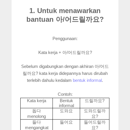
1. Untuk menawarkan
bantuan 아/어드릴까요?
Penggunaan:
Kata kerja + 아/어드릴까요?
Sebelum digabungkan dengan akhiran 아/어드
릴까요? kata kerja didepannya harus dirubah
terlebih dahulu kedalam
bentuk informal
.
Contoh:
Kata kerja
Bentuk
?
드릴까요
informal
돕다
도와요
도와드릴까
menolong
?
요
들다
들어요
들어드릴까
mengangkat
?
요