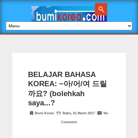
BELAJAR BAHASA
KOREA: ~아/어/여 드릴
까요? (bolehkah
saya...?
Bumi Korea
Rabu, 01 Maret 2017
No
Comment