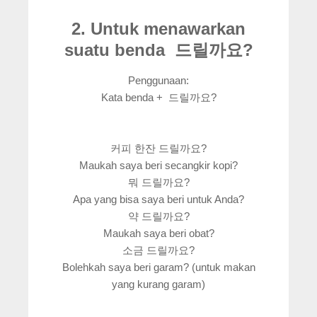
2. Untuk menawarkan
suatu benda 드릴까요?
Penggunaan:
Kata benda + 드릴까요?
커피 한잔 드릴까요?
Maukah saya beri secangkir kopi?
뭐 드릴까요?
Apa yang bisa saya beri untuk Anda?
약 드릴까요?
Maukah saya beri obat?
소금 드릴까요?
Bolehkah saya beri garam? (untuk makan
yang kurang garam)