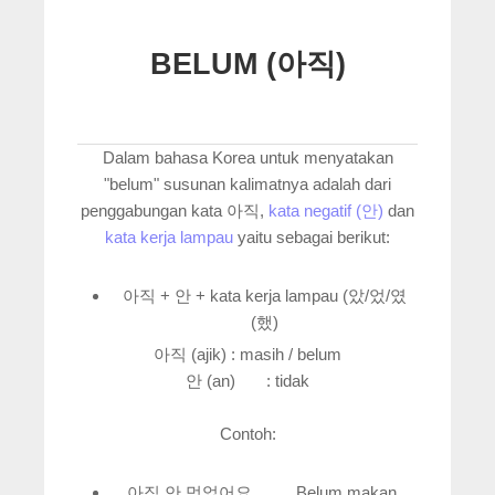
BELUM (아직)
Dalam bahasa Korea untuk menyatakan
"belum" susunan kalimatnya adalah dari
penggabungan kata 아직,
kata negatif (안)
dan
kata kerja lampau
yaitu sebagai berikut:
아직 + 안 + kata kerja lampau (았/었/였
(했)
아직 (ajik) : masih / belum
안 (an) : tidak
Contoh:
아직 안 먹었어요. Belum makan.