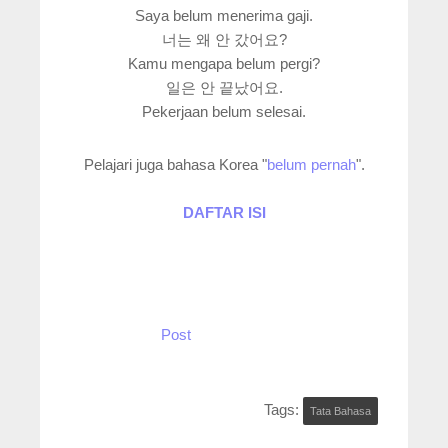
Saya belum menerima gaji.
너는 왜 안 갔어요?
Kamu mengapa belum pergi?
일은 안 끝났어요.
Pekerjaan belum selesai.
Pelajari juga bahasa Korea "
belum pernah
".
DAFTAR ISI
Post
Tags:
Tata Bahasa