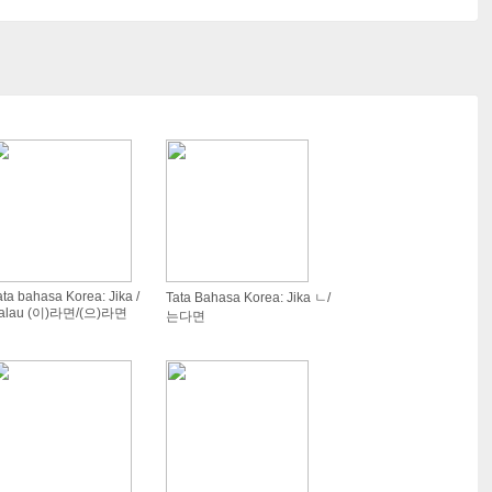
ata bahasa Korea: Jika /
Tata Bahasa Korea: Jika ㄴ/
alau (이)라면/(으)라면
는다면