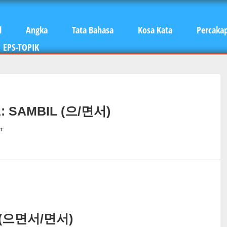
l
Angka
Tata Bahasa
Kosa Kata
Percaka
EPS-TOPIK
: SAMBIL (으/면서)
t
 (으면서/면서)