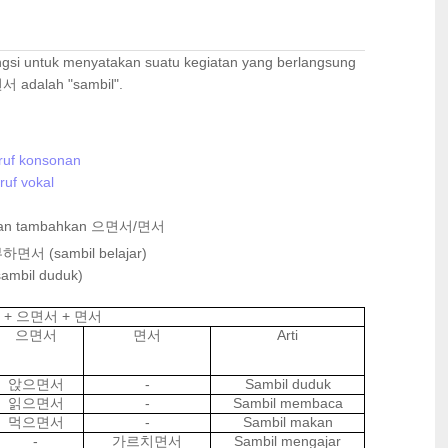
gsi untuk menyatakan suatu kegiatan yang berlangsung
서 adalah "sambil".
ruf konsonan
ruf vokal
mudian tambahkan 으면서/면서
면서 (sambil belajar)
mbil duduk)
a +
+
으면서
면서
Arti
으면서
면서
-
Sambil duduk
앉으면서
-
Sambil membaca
읽으면서
-
Sambil makan
먹으면서
-
Sambil mengajar
가르치면서