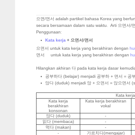
으면/면서 adalah partikel bahasa Korea yang berfun
secara bersamaan dalam satu waktu. Arti 으면서/면
Penggunaan:
Kata kerja
+ 으면서/면서
으면서 untuk kata kerja yang berakhiran dengan
hu
면서 untuk kata kerja yang berakhiran dengan
hu
Hilangkan akhiran 다 pada kata kerja dasar ke
공부하다 (belajar) menjadi 공부하 + 면서 = 공부하
앉다 (duduk) menjadi 앉 + 으면서 = 앉으면서 (sa
Kata kerj
Kata kerja
Kata kerja berakhiran
berakhiran
vokal
konsonan
(duduk)
-
앉다
(membaca)
-
읽다
(makan)
-
먹다
-
(mengajar)
가르치다