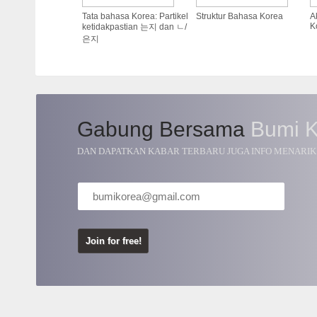
Tata bahasa Korea: Partikel
Struktur Bahasa Korea
A
K
ketidakpastian 는지 dan ㄴ/
은지
Gabung Bersama
Bumi 
DAN DAPATKAN KABAR TERBARU JUGA INFO MENARIK